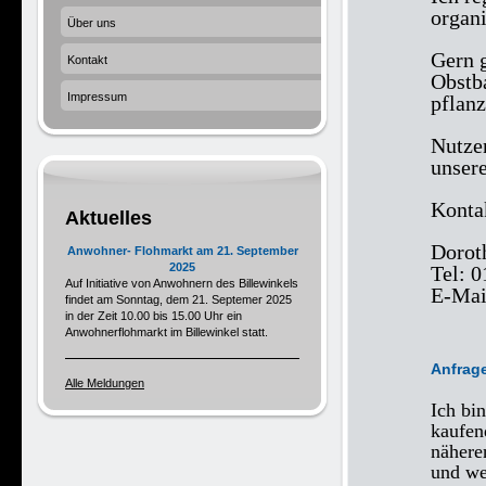
organi
Über uns
Gern g
Kontakt
Obstba
Impressum
pflanz
Nutze
unsere
Kontak
Aktuelles
Dorot
Anwohner- Flohmarkt am 21. September
2025
Tel: 
Auf Initiative von Anwohnern des Billewinkels
E-Mai
findet am Sonntag, dem 21. Septemer 2025
in der Zeit 10.00 bis 15.00 Uhr ein
Anwohnerflohmarkt im Billewinkel statt.
Anfrag
Alle Meldungen
Ich bi
kaufen
nähere
und we