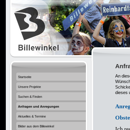
Anfr
An diese
Startseite
Wünsche
Schicke
Unsere Projekte
dieses 
Suchen & Finden
Anreg
Anfragen und Anregungen
Obste
Aktuelles & Termine
Bilder aus dem Billewinkel
Ich r