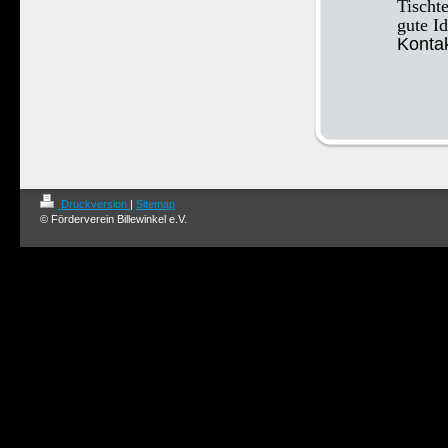
Tischt
gute I
Kontak
Druckversion
|
Sitemap
© Förderverein Billewinkel e.V.