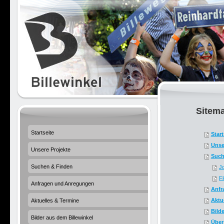
Sitem
Startseite
Start
Unse
Unsere Projekte
Such
Suchen & Finden
J
F
Anfragen und Anregungen
Anfr
Aktu
Aktuelles & Termine
Bild
Bilder aus dem Billewinkel
Über