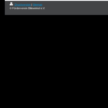
Druckversion
|
Sitemap
© Förderverein Billewinkel e.V.